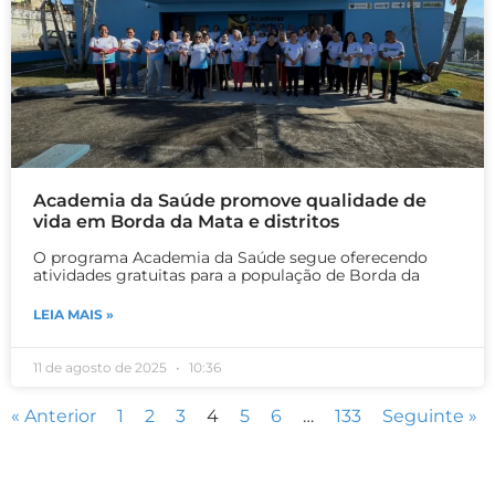
Academia da Saúde promove qualidade de
vida em Borda da Mata e distritos
O programa Academia da Saúde segue oferecendo
atividades gratuitas para a população de Borda da
LEIA MAIS »
11 de agosto de 2025
10:36
« Anterior
1
2
3
4
5
6
…
133
Seguinte »