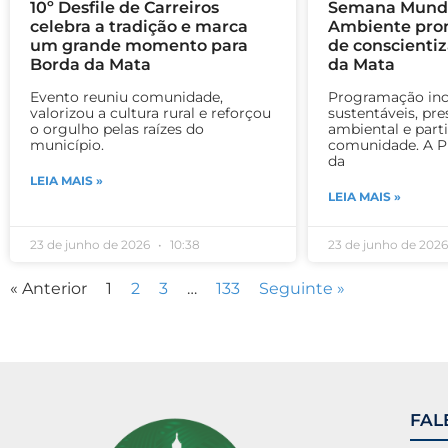
10º Desfile de Carreiros
Semana Mundi
celebra a tradição e marca
Ambiente pro
um grande momento para
de conscienti
Borda da Mata
da Mata
Evento reuniu comunidade,
Programação inc
valorizou a cultura rural e reforçou
sustentáveis, pr
o orgulho pelas raízes do
ambiental e part
município.
comunidade. A Pr
da
LEIA MAIS »
LEIA MAIS »
23 de junho de 2026
10:38
23 de junho de 202
« Anterior
1
2
3
…
133
Seguinte »
FAL