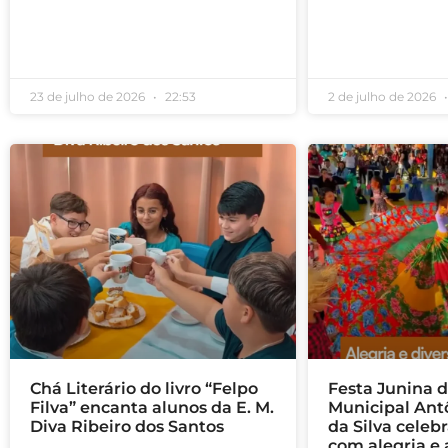
23 de julho de 2026
22:53
2 de julho de 2026
Chá Literário do livro “Felpo
Festa Junina d
Filva” encanta alunos da E. M.
Municipal Ant
Diva Ribeiro dos Santos
da Silva celeb
com alegria e