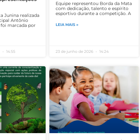
Equipe representou Borda da Mata
com dedicação, talento e espírito
esportivo durante a competição. A
ta Junina realizada
cipal Antônio
LEIA MAIS »
 foi marcada por
6
14:55
23 de junho de 2026
14:24