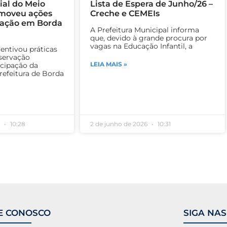
al do Meio
Lista de Espera de Junho/26 –
moveu ações
Creche e CEMEIs
zação em Borda
A Prefeitura Municipal informa
que, devido à grande procura por
vagas na Educação Infantil, a
entivou práticas
eservação
LEIA MAIS »
icipação da
efeitura de Borda
6
10:28
2 de junho de 2026
10:31
E CONOSCO
SIGA NAS