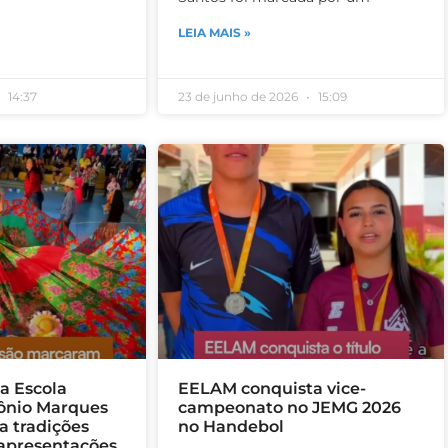
LEIA MAIS »
14:37
23 de junho de 2026
15:09
a Escola
EELAM conquista vice-
ônio Marques
campeonato no JEMG 2026
ra tradições
no Handebol
 apresentações