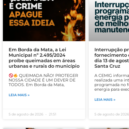
Em Borda da Mata, a Lei
Interrupção p
Municipal nº 2.495/2024
fornecimento 
proíbe queimadas em áreas
dia 13 de agos
urbanas e rurais do município
Santa Cruz
QUEIMADA NÃO! PROTEGER
A CEMIG informa
NOSSA CIDADE É UM DEVER DE
realizada uma in
TODOS. Em Borda da Mata,
programada no f
energia para exe
LEIA MAIS »
LEIA MAIS »
5 de agosto de 2026
21:51
5 de agosto de 202