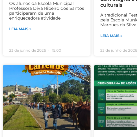
Os alunos da Escola Municipal
culturais
Professora Diva Ribeiro dos Santos
participaram de uma
A tradicional Fes
enriquecedora atividade
pela Escola Muni
Marques da Silva
LEIA MAIS »
LEIA MAIS »
23 de junho de 2026
15:00
23 de junho de 202