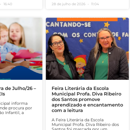
16:40
28 de julho de 2026
11:04
ra de Julho/26 –
Feira Literária da Escola
Is
Municipal Profa. Diva Ribeiro
dos Santos promove
icipal informa
aprendizado e encantamento
ande procura por
com a leitura
 Infantil, a
A Feira Literária da Escola
Municipal Profa. Diva Ribeiro dos
Santos foi marcada por um