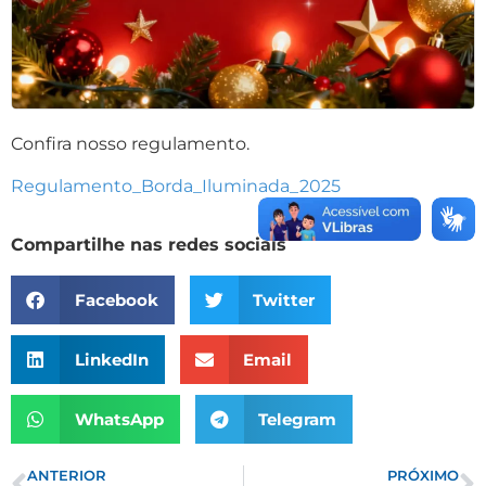
Confira nosso regulamento.
Regulamento_Borda_Iluminada_2025
Compartilhe nas redes sociais
Facebook
Twitter
LinkedIn
Email
WhatsApp
Telegram
ANTERIOR
PRÓXIMO