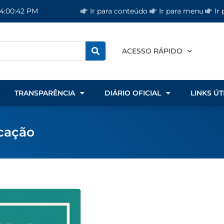
Ir para conteúdo
Ir para menu
Ir
 4:00:42 PM
ACESSO RÁPIDO
TRANSPARÊNCIA
DIÁRIO OFICIAL
LINKS ÚT
ucação