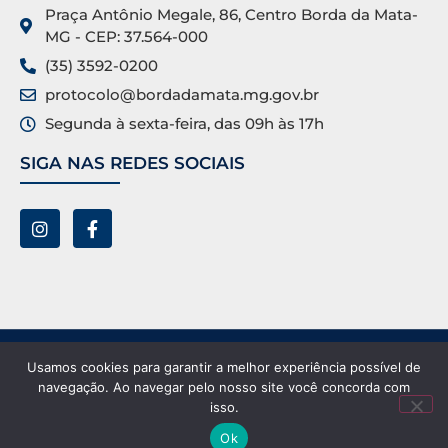
Praça Antônio Megale, 86, Centro Borda da Mata-
MG - CEP: 37.564-000
(35) 3592-0200
protocolo@bordadamata.mg.gov.br
Segunda à sexta-feira, das 09h às 17h
SIGA NAS REDES SOCIAIS
Prefeitura Municipal de Borda da Mata ©. Todos os
Usamos cookies para garantir a melhor experiência possível de
direitos reservados.
navegação. Ao navegar pelo nosso site você concorda com
isso.
Ok