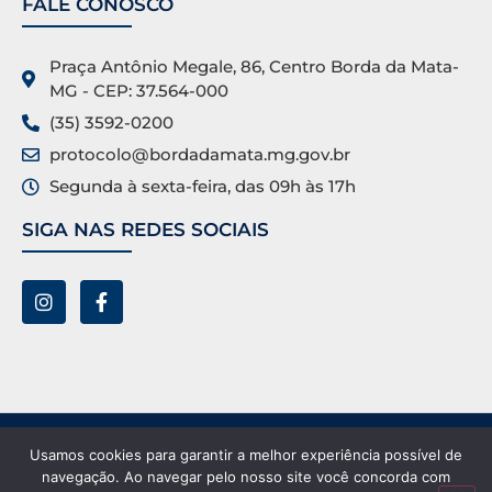
FALE CONOSCO
Praça Antônio Megale, 86, Centro Borda da Mata-
MG - CEP: 37.564-000
(35) 3592-0200
protocolo@bordadamata.mg.gov.br
Segunda à sexta-feira, das 09h às 17h
SIGA NAS REDES SOCIAIS
Prefeitura Municipal de Borda da Mata ©. Todos os
Usamos cookies para garantir a melhor experiência possível de
direitos reservados.
navegação. Ao navegar pelo nosso site você concorda com