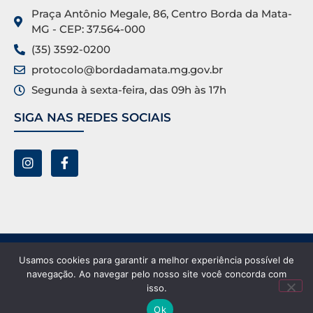
Praça Antônio Megale, 86, Centro Borda da Mata-
MG - CEP: 37.564-000
(35) 3592-0200
protocolo@bordadamata.mg.gov.br
Segunda à sexta-feira, das 09h às 17h
SIGA NAS REDES SOCIAIS
Prefeitura Municipal de Borda da Mata ©. Todos os
Usamos cookies para garantir a melhor experiência possível de
direitos reservados.
navegação. Ao navegar pelo nosso site você concorda com
isso.
Ok