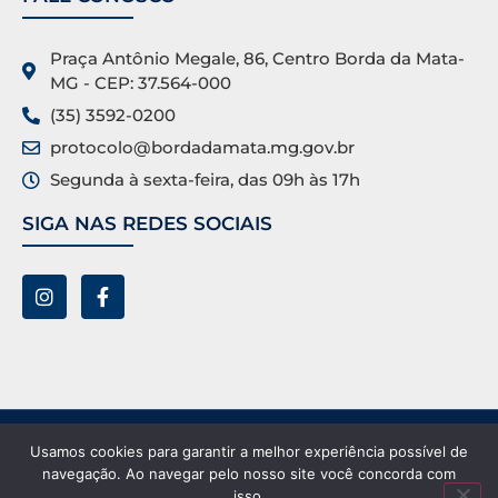
Praça Antônio Megale, 86, Centro Borda da Mata-
MG - CEP: 37.564-000
(35) 3592-0200
protocolo@bordadamata.mg.gov.br
Segunda à sexta-feira, das 09h às 17h
SIGA NAS REDES SOCIAIS
Prefeitura Municipal de Borda da Mata ©. Todos os
Usamos cookies para garantir a melhor experiência possível de
direitos reservados.
navegação. Ao navegar pelo nosso site você concorda com
isso.