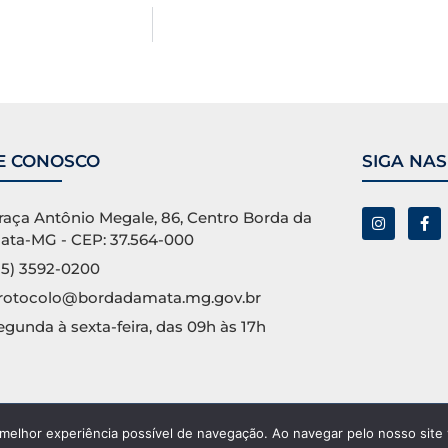
E CONOSCO
SIGA NAS
raça Antônio Megale, 86, Centro Borda da
ata-MG - CEP: 37.564-000
35) 3592-0200
rotocolo@bordadamata.mg.gov.br
egunda à sexta-feira, das 09h às 17h
 melhor experiência possível de navegação. Ao navegar pelo nosso site
ervados.