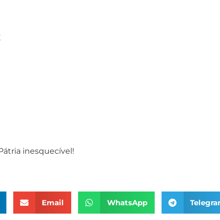
E
átria inesquecível!
Email
WhatsApp
Telegr