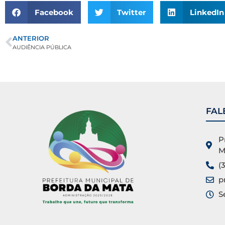
Facebook
Twitter
LinkedIn
ANTERIOR
AUDIÊNCIA PÚBLICA
FAL
P
M
(
p
S