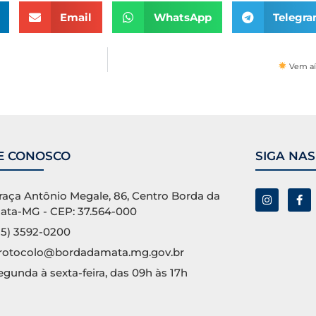
Email
WhatsApp
Telegr
Vem aí
E CONOSCO
SIGA NAS
raça Antônio Megale, 86, Centro Borda da
ata-MG - CEP: 37.564-000
35) 3592-0200
rotocolo@bordadamata.mg.gov.br
egunda à sexta-feira, das 09h às 17h