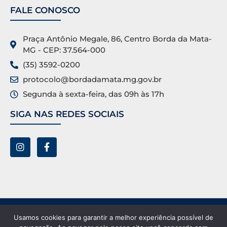
FALE CONOSCO
Praça Antônio Megale, 86, Centro Borda da Mata-
MG - CEP: 37.564-000
(35) 3592-0200
protocolo@bordadamata.mg.gov.br
Segunda à sexta-feira, das 09h às 17h
SIGA NAS REDES SOCIAIS
Prefeitura Municipal de Borda da Mata ©. Todos os
Usamos cookies para garantir a melhor experiência possível de
direitos reservados.