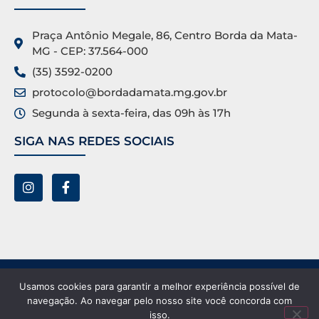
Praça Antônio Megale, 86, Centro Borda da Mata-
MG - CEP: 37.564-000
(35) 3592-0200
protocolo@bordadamata.mg.gov.br
Segunda à sexta-feira, das 09h às 17h
SIGA NAS REDES SOCIAIS
Prefeitura Municipal de Borda da Mata ©. Todos os
Usamos cookies para garantir a melhor experiência possível de
direitos reservados.
navegação. Ao navegar pelo nosso site você concorda com
isso.