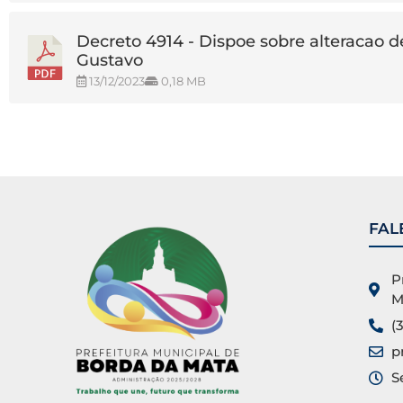
Decreto 4914 - Dispoe sobre alteracao de
Gustavo
13/12/2023
0,18 MB
FAL
P
M
(
p
S