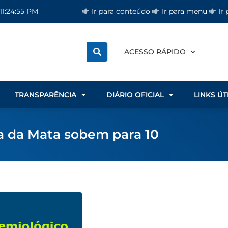
Ir para conteúdo
Ir para menu
Ir
11:24:56 PM
ACESSO RÁPIDO
TRANSPARÊNCIA
DIÁRIO OFICIAL
LINKS ÚT
a da Mata sobem para 10