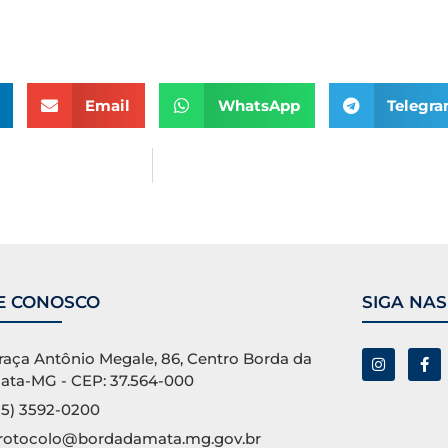
Email
WhatsApp
Telegr
E CONOSCO
SIGA NAS
raça Antônio Megale, 86, Centro Borda da
ata-MG - CEP: 37.564-000
35) 3592-0200
rotocolo@bordadamata.mg.gov.br