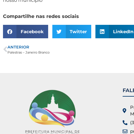
nosso município
Compartilhe nas redes sociais
Facebook
Twitter
LinkedIn
ANTERIOR
Palestras – Janeiro Branco
FAL
P
M
(
p