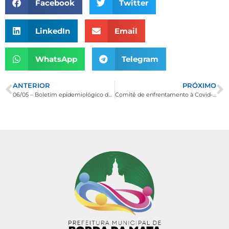
Facebook
Twitter
LinkedIn
Email
WhatsApp
Telegram
ANTERIOR
PRÓXIMO
06/05 – Boletim epidemiológico do coronavírus em Borda da Mata: mais um caso é descartado por exame laboratorial
Comitê de enfrentamento à Covid-19 adere ao Minas Consciente, adota novos protocolos para comércio e institui o uso obrigatório de máscaras