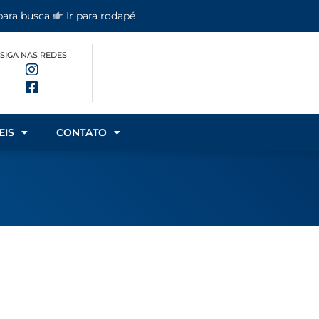
 para busca
Ir para rodapé
SIGA NAS REDES
EIS
CONTATO