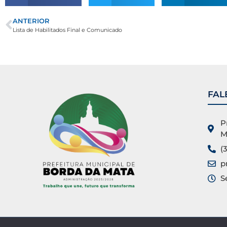
ANTERIOR
Lista de Habilitados Final e Comunicado
FAL
P
M
(
p
S