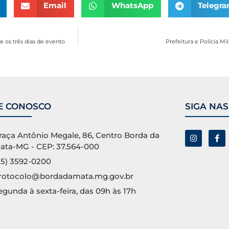
Email
WhatsApp
Telegr
 os três dias de evento
Prefeitura e Polícia M
E CONOSCO
SIGA NAS
raça Antônio Megale, 86, Centro Borda da
ata-MG - CEP: 37.564-000
35) 3592-0200
rotocolo@bordadamata.mg.gov.br
egunda à sexta-feira, das 09h às 17h