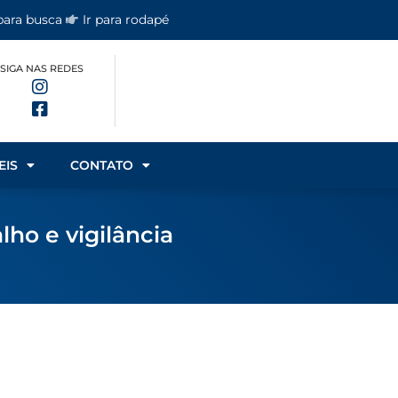
 para busca
Ir para rodapé
SIGA NAS REDES
EIS
CONTATO
ho e vigilância