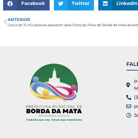
Facebook
Twitter
LinkedIn
ANTERIOR
Cerca de 15 mil pessoas passaram pela Festa do Peão de Borda da Mata durante
FAL
P
M
(
p
S