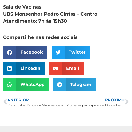
Sala de Vacinas
UBS Monsenhor Pedro Cintra – Centro
Atendimento: 7h às 15h30
Compartilhe nas redes sociais
Facebook
Twitter
LinkedIn
Email
WhatsApp
Telegram
ANTERIOR
PRÓXIMO
Mais títulos: Borda da Mata vence a Ouro Copa nas categorias sub-13 e sub-15
Mulheres participam de Dia da Beleza promovido pelo Cras