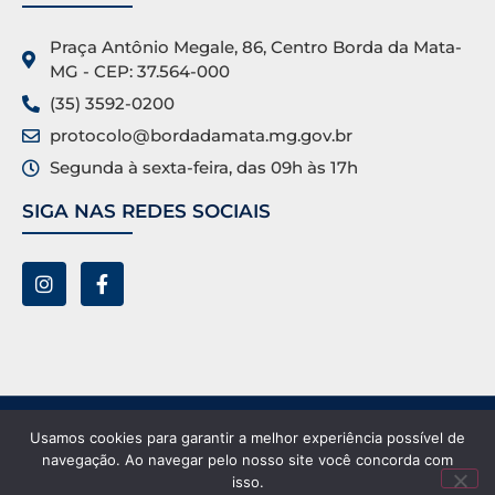
Praça Antônio Megale, 86, Centro Borda da Mata-
MG - CEP: 37.564-000
(35) 3592-0200
protocolo@bordadamata.mg.gov.br
Segunda à sexta-feira, das 09h às 17h
SIGA NAS REDES SOCIAIS
Prefeitura Municipal de Borda da Mata ©. Todos os
Usamos cookies para garantir a melhor experiência possível de
direitos reservados.
navegação. Ao navegar pelo nosso site você concorda com
isso.