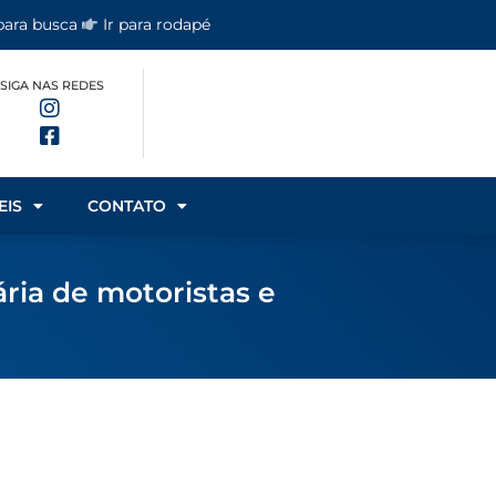
 para busca
Ir para rodapé
SIGA NAS REDES
EIS
CONTATO
ria de motoristas e