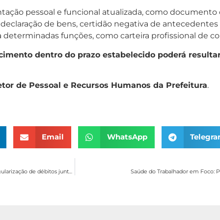
entação pessoal e funcional atualizada, como documento 
, declaração de bens, certidão negativa de antecedentes c
determinadas funções, como carteira profissional de co
imento dentro do prazo estabelecido poderá resulta
etor de Pessoal e Recursos Humanos da Prefeitura
.
Email
WhatsApp
Telegr
REFIS 2025 oferece até 100% de desconto em juros e multas para facilitar a regularização de débitos junto ao município
Saúde do Trabalhador em Foco: P