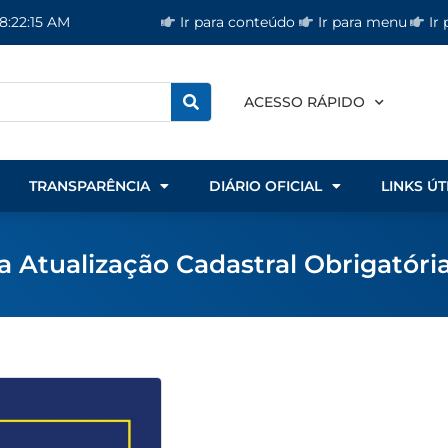
Ir para conteúdo
Ir para menu
Ir
 8:22:16 AM
ACESSO RÁPIDO
TRANSPARÊNCIA
DIÁRIO OFICIAL
LINKS ÚT
a Atualização Cadastral Obrigatóri