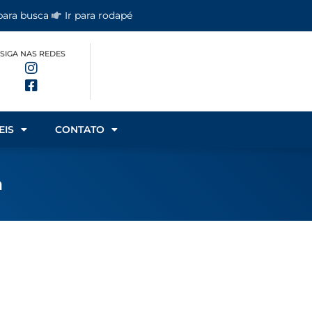
 para busca
Ir para rodapé
SIGA NAS REDES
EIS
CONTATO
a