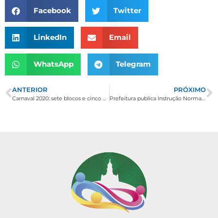
Facebook
Twitter
LinkedIn
Email
WhatsApp
Telegram
ANTERIOR
PRÓXIMO
Carnaval 2020: sete blocos e cinco bandas ao vivo vão agitar foliões em Borda da Mata
Prefeitura publica Instrução Normativa sobre serviços do Setor de Arrecadação para orientar contribuintes