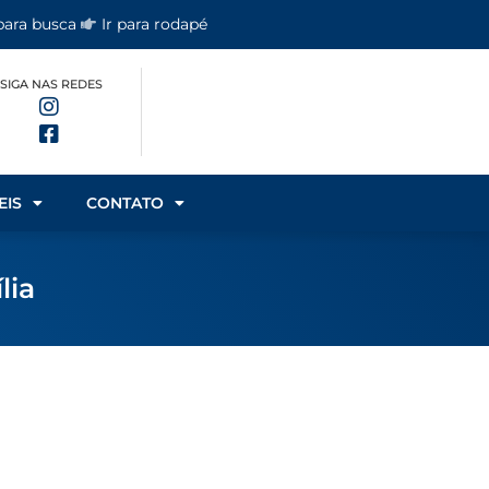
 para busca
Ir para rodapé
SIGA NAS REDES
EIS
CONTATO
lia