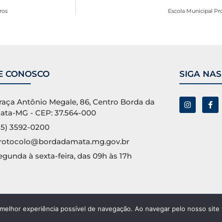
ros
Escola Municipal Pr
E CONOSCO
SIGA NAS
raça Antônio Megale, 86, Centro Borda da
ata-MG - CEP: 37.564-000
35) 3592-0200
rotocolo@bordadamata.mg.gov.br
egunda à sexta-feira, das 09h às 17h
 melhor experiência possível de navegação. Ao navegar pelo nosso site
ervados.