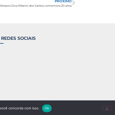
PRÓXIMO
ofessora Diva Ribeiro dos Santos comemora 20 anos
 REDES SOCIAIS
 você concorda com isso.
Ok