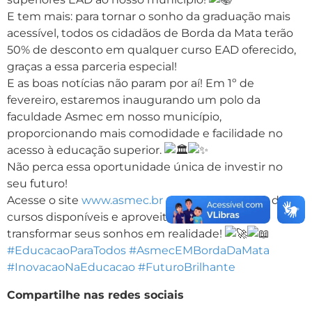
E tem mais: para tornar o sonho da graduação mais
acessível, todos os cidadãos de Borda da Mata terão
50% de desconto em qualquer curso EAD oferecido,
graças a essa parceria especial!
E as boas notícias não param por aí! Em 1º de
fevereiro, estaremos inaugurando um polo da
faculdade Asmec em nosso município,
proporcionando mais comodidade e facilidade no
acesso à educação superior.
Não perca essa oportunidade única de investir no
seu futuro!
Acesse o site
www.asmec.br
para conferir a lista de
cursos disponíveis e aproveitar essa chance de
transformar seus sonhos em realidade!
#EducacaoParaTodos
#AsmecEMBordaDaMata
#InovacaoNaEducacao
#FuturoBrilhante
Compartilhe nas redes sociais