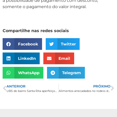
a possibilidade de pagamento com desconto,
somente o pagamento do valor integral.
Compartilhe nas redes sociais
Facebook
Twitter
LinkedIn
Email
WhatsApp
Telegram
ANTERIOR
PRÓXIMO
UBS do bairro Santa Rita aperfeiçoa conhecimentos sobre cuidados com pós-parto e recém-nascido
Alimentos arrecadados no rodeio de Borda da Mata são destinados a instituições e famílias carentes