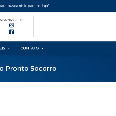
 para busca
Ir para rodapé
SIGA NAS REDES
EIS
CONTATO
no Pronto Socorro