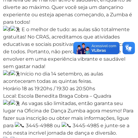
diverte ao máximo. Quer você seja um dançarino
experiente ou esteja apenas começando, a Zumba é
para todos!
E o melhor de tudo: as aulas são totalmente
gratuitas! No CRAS, acreditamos que atividades
educativas e sociais positivas devem estar ao alcance
de todos. Portanto, não perca esta chance de se
envolver em uma experiência vibrante e saudável
sem gastar nada!
Início no dia 14 setembro, as aulas
aconteceram todas as quintas feiras.
Horário 18 as 19:20hs / 19:30 as 20:50hs
Local: Escola Benedita Braga Cobra – Quadra
As vagas são limitadas, então garanta seu
lugar na Oficina de Dança Zumba agora mesmo! Para
fazer sua inscrição ou obter mais informações, ligue
para
3445-4988 ou
3445-4985 e junte-se a
nós nesta incrível jornada de dança e diversão.