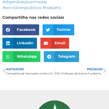
#diganãoasqueimadas
#servidorespublicos
#trabalho
Compartilhe nas redes sociais
Facebook
Twitter
LinkedIn
Email
WhatsApp
Telegram
ANTERIOR
PRÓXIMO
Campanha de Vacinação contra a Raiva Canina e Felina.
PSS: Professor de Ensino Fundamental II