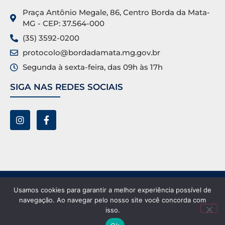
Praça Antônio Megale, 86, Centro Borda da Mata-
MG - CEP: 37.564-000
(35) 3592-0200
protocolo@bordadamata.mg.gov.br
Segunda à sexta-feira, das 09h às 17h
SIGA NAS REDES SOCIAIS
Prefeitura Municipal de Borda da Mata ©. Todos os
Usamos cookies para garantir a melhor experiência possível de
direitos reservados.
navegação. Ao navegar pelo nosso site você concorda com
isso.