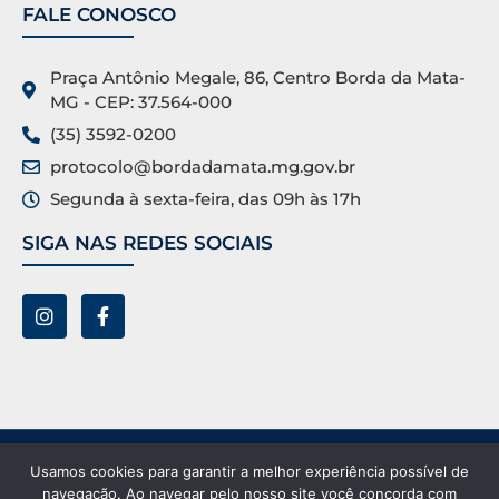
FALE CONOSCO
Praça Antônio Megale, 86, Centro Borda da Mata-
MG - CEP: 37.564-000
(35) 3592-0200
protocolo@bordadamata.mg.gov.br
Segunda à sexta-feira, das 09h às 17h
SIGA NAS REDES SOCIAIS
Prefeitura Municipal de Borda da Mata ©. Todos os
Usamos cookies para garantir a melhor experiência possível de
direitos reservados.
navegação. Ao navegar pelo nosso site você concorda com