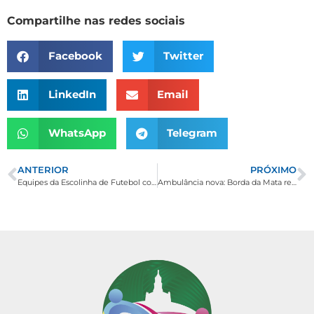
Compartilhe nas redes sociais
Facebook
Twitter
LinkedIn
Email
WhatsApp
Telegram
ANTERIOR
PRÓXIMO
Equipes da Escolinha de Futebol conquistam vice-campeonato e dois terceiros lugares em Festival de Inverno do Montanhês Clube de Ouro Fino
Ambulância nova: Borda da Mata recebe mais um veículo via emenda parlamentar