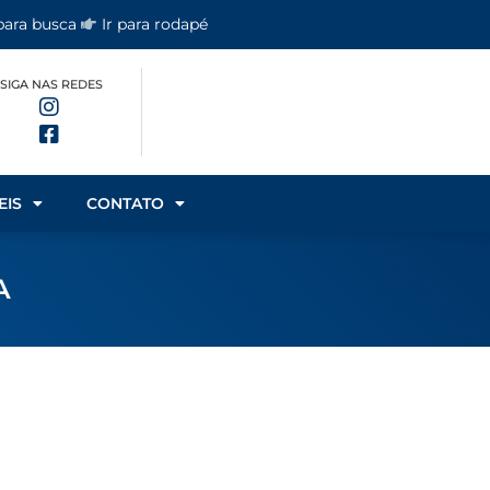
 para busca
Ir para rodapé
SIGA NAS REDES
EIS
CONTATO
A