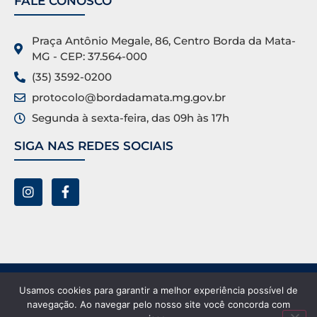
FALE CONOSCO
Praça Antônio Megale, 86, Centro Borda da Mata-
MG - CEP: 37.564-000
(35) 3592-0200
protocolo@bordadamata.mg.gov.br
Segunda à sexta-feira, das 09h às 17h
SIGA NAS REDES SOCIAIS
Prefeitura Municipal de Borda da Mata ©. Todos os
Usamos cookies para garantir a melhor experiência possível de
direitos reservados.
navegação. Ao navegar pelo nosso site você concorda com