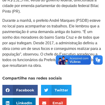
de R$ 252,5 mil, verba do governo federal, direcionada à
cidade por emenda parlamentar do deputado federal Bilac
Pinto (PR).
Durante a manhã, o prefeito André Marques (PSDB) esteve
no local para acompanhar os trabalhos. Ele lembrou que a
pavimentação é uma demanda antiga do bairro. “É um
sonho dos moradores do bairro Santa Cruz e de todos que
por aqui trafegam. Desde 2017, a administração definiu a
obra como um de seus focos e conseguimos realizar para a
população”, observou. O chefe do Executivo agradeceu a
todos os funcionários da Prefeitura envolvidos nos trabalhos
que resultaram na obra.
Compartilhe nas redes sociais
Facebook
Twitter
LinkedIn
Email