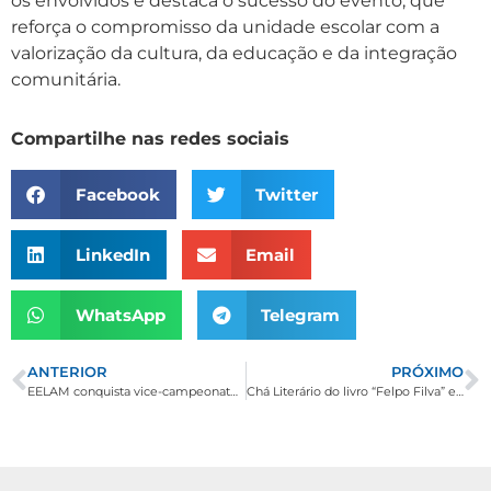
os envolvidos e destaca o sucesso do evento, que
reforça o compromisso da unidade escolar com a
valorização da cultura, da educação e da integração
comunitária.
Compartilhe nas redes sociais
Facebook
Twitter
LinkedIn
Email
WhatsApp
Telegram
ANTERIOR
PRÓXIMO
EELAM conquista vice-campeonato no JEMG 2026 no Handebol
Chá Literário do livro “Felpo Filva” encanta alunos da E. M. Diva Ribeiro dos Santos