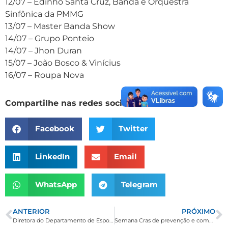
12/07 – Edinho Santa Cruz, Banda e Orquestra
Sinfônica da PMMG
13/07 – Master Banda Show
14/07 – Grupo Ponteio
14/07 – Jhon Duran
15/07 – João Bosco & Vinícius
16/07 – Roupa Nova
Compartilhe nas redes sociais
Facebook
Twitter
LinkedIn
Email
WhatsApp
Telegram
ANTERIOR
PRÓXIMO
Diretora do Departamento de Esporte, Lazer e Cultura de Borda da Mata participa de Conferência de Cultura em Pouso Alegre
Semana Cras de prevenção e combate às drogas de Borda da Mata mobiliza pais e alunos