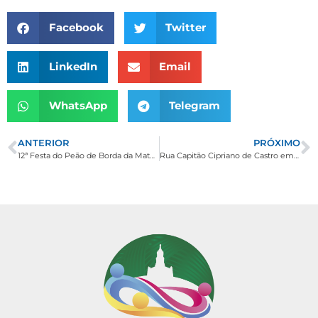
Facebook
Twitter
LinkedIn
Email
WhatsApp
Telegram
ANTERIOR
PRÓXIMO
12ª Festa do Peão de Borda da Mata resgata tradição e impressiona público
Rua Capitão Cipriano de Castro em Borda da Mata tem mudança no trânsito