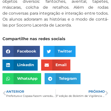
objetos diversos: fantoches, avental, tapetes,
máscaras, colcha de retalhos. Além de rodas
de conversas para integração e interação entre todos.
Os alunos adoraram as histórias e o modo de contá-
las por Socorro Lacerda de Lacerda.
Compartilhe nas redes sociais
Facebook
Twitter
LinkedIn
Email
WhatsApp
Telegram
ANTERIOR
PRÓXIMO
Prefeitura e Copasa fazem varredura para busca de criadouros de pernilongos em Borda da Mata
5ª edição do Boletim de Vigilância em Saúde de Borda da Mata trata sobre a síndrome Mão-Pé-Boca em crianças