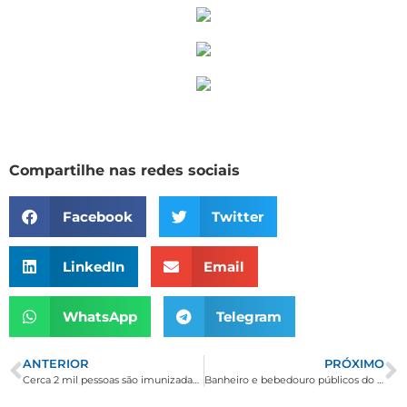
Compartilhe nas redes sociais
Facebook
Twitter
LinkedIn
Email
WhatsApp
Telegram
ANTERIOR
PRÓXIMO
Cerca 2 mil pessoas são imunizadas contra gripe em Borda da Mata. Meta é vacinar 5 mil
Banheiro e bebedouro públicos do Sertãozinho recebem manutenção