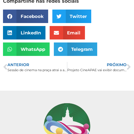
Compartilhe nas redes sociais
Facebook
Twitter
LinkedIn
Email
WhatsApp
Telegram
ANTERIOR
PRÓXIMO
Sessão de cinema na praça atrai a atenção dos bordamatenses
Projeto CineAPAE vai exibir documentário na Praça em Borda da Mata