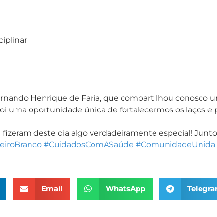
iplinar
Fernando Henrique de Faria, que compartilhou conosco um
foi uma oportunidade única de fortalecermos os laços
e fizeram deste dia algo verdadeiramente especial! Ju
eiroBranco
#CuidadosComASaúde
#ComunidadeUnida
Email
WhatsApp
Telegr