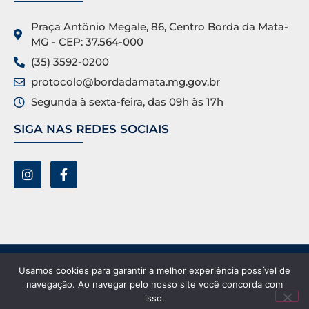
Praça Antônio Megale, 86, Centro Borda da Mata-
MG - CEP: 37.564-000
(35) 3592-0200
protocolo@bordadamata.mg.gov.br
Segunda à sexta-feira, das 09h às 17h
SIGA NAS REDES SOCIAIS
Prefeitura Municipal de Borda da Mata ©. Todos os
Usamos cookies para garantir a melhor experiência possível de
direitos reservados.
navegação. Ao navegar pelo nosso site você concorda com
isso.