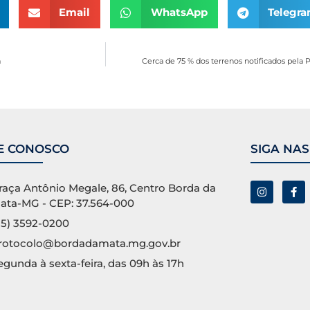
Email
WhatsApp
Telegr
a
Cerca de 75 % dos terrenos notificados pela 
E CONOSCO
SIGA NAS
raça Antônio Megale, 86, Centro Borda da
ata-MG - CEP: 37.564-000
35) 3592-0200
rotocolo@bordadamata.mg.gov.br
egunda à sexta-feira, das 09h às 17h