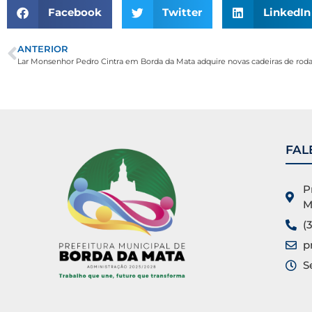
Facebook
Twitter
LinkedIn
ANTERIOR
Lar Monsenhor Pedro Cintra em Borda da Mata adquire novas cadeiras de rod
FAL
P
M
(
p
S