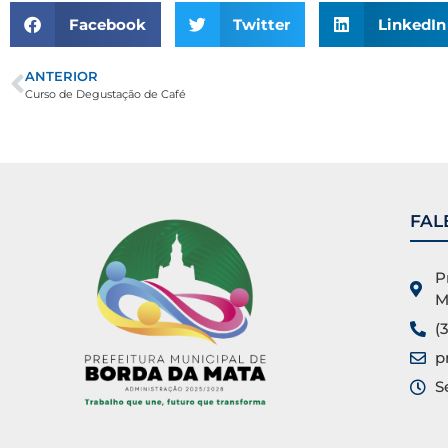
Facebook
Twitter
LinkedIn
ANTERIOR
Curso de Degustação de Café
FAL
P
M
(
p
S