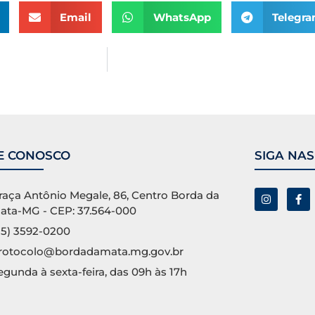
Email
WhatsApp
Telegr
E CONOSCO
SIGA NAS
raça Antônio Megale, 86, Centro Borda da
ata-MG - CEP: 37.564-000
35) 3592-0200
rotocolo@bordadamata.mg.gov.br
egunda à sexta-feira, das 09h às 17h