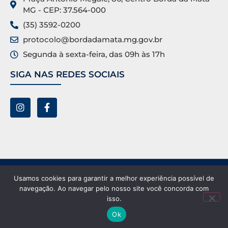
MG - CEP: 37.564-000
(35) 3592-0200
protocolo@bordadamata.mg.gov.br
Segunda à sexta-feira, das 09h às 17h
SIGA NAS REDES SOCIAIS
Prefeitura Municipal de Borda da Mata ©. Todos os
Usamos cookies para garantir a melhor experiência possível de
direitos reservados.
navegação. Ao navegar pelo nosso site você concorda com
isso.
Ok