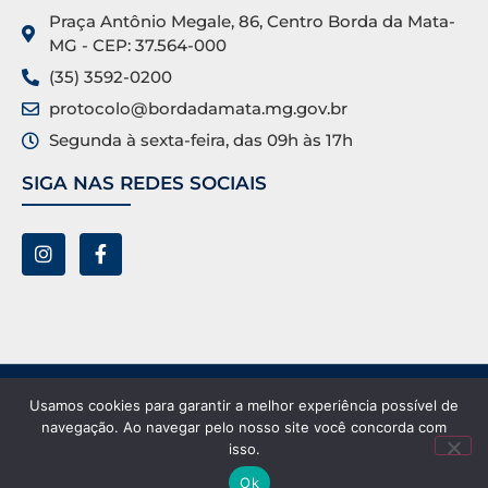
Praça Antônio Megale, 86, Centro Borda da Mata-
MG - CEP: 37.564-000
(35) 3592-0200
protocolo@bordadamata.mg.gov.br
Segunda à sexta-feira, das 09h às 17h
SIGA NAS REDES SOCIAIS
Prefeitura Municipal de Borda da Mata ©. Todos os
Usamos cookies para garantir a melhor experiência possível de
direitos reservados.
navegação. Ao navegar pelo nosso site você concorda com
isso.
Ok