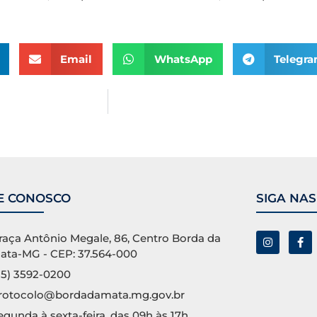
Email
WhatsApp
Telegr
E CONOSCO
SIGA NAS
raça Antônio Megale, 86, Centro Borda da
ata-MG - CEP: 37.564-000
35) 3592-0200
rotocolo@bordadamata.mg.gov.br
egunda à sexta-feira, das 09h às 17h