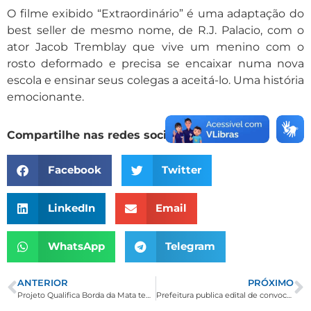
O filme exibido “Extraordinário” é uma adaptação do
best seller de mesmo nome, de R.J. Palacio, com o
ator Jacob Tremblay que vive um menino com o
rosto deformado e precisa se encaixar numa nova
escola e ensinar seus colegas a aceitá-lo. Uma história
emocionante.
Compartilhe nas redes sociais
Facebook
Twitter
LinkedIn
Email
WhatsApp
Telegram
ANTERIOR
PRÓXIMO
Projeto Qualifica Borda da Mata tem mais dois cursos para início em janeiro
Prefeitura publica edital de convocação para estudantes que utilizam transporte escolar intermunicipal 2019