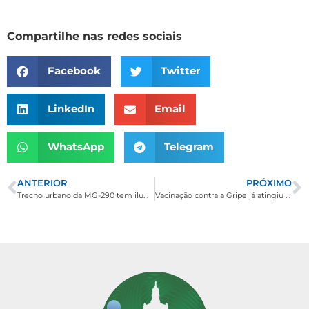
Compartilhe nas redes sociais
Facebook
Twitter
LinkedIn
Email
WhatsApp
Telegram
ANTERIOR
PRÓXIMO
Trecho urbano da MG-290 tem iluminação revitalizada
Vacinação contra a Gripe já atingiu 62% do público-alvo em Borda da Mata