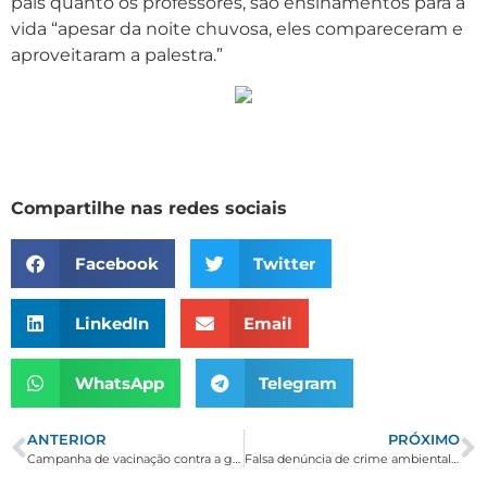
pais quanto os professores, são ensinamentos para a
vida “apesar da noite chuvosa, eles compareceram e
aproveitaram a palestra.”
Compartilhe nas redes sociais
Facebook
Twitter
LinkedIn
Email
WhatsApp
Telegram
ANTERIOR
PRÓXIMO
Campanha de vacinação contra a gripe imuniza 80% da população proposta em Borda da Mata
Falsa denúncia de crime ambiental contra Borda da Mata é apurada e esclarecida